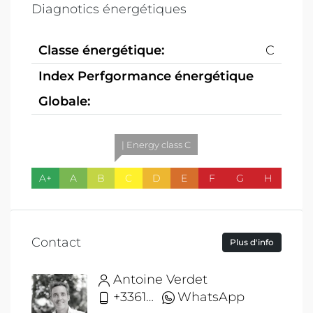
Diagnotics énergétiques
Classe énergétique:
C
Index Perfgormance énergétique
Globale:
| Energy class C
A+
A
B
C
D
E
F
G
H
Contact
Plus d'info
Antoine Verdet
+33612691215
WhatsApp