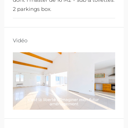
dont 1 master de 16 M2 + sdb & toilettes.
2 parkings box.
Vidéo