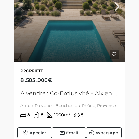
PROPRIÉTÉ
8 .505 .000€
A vendre : Co-Exclusivité – Aix en Provence – Propriété iconique à 4 KM du centre – Prête à vivre – Rénovation exceptionnelle – piscine – dépendances – maison d’invités – Possibilité chevaux
Aix-en-Provence, Bouches-du-Rhône, Provence-Alpes-Côte d'Azur, France métropolitaine, France, Aix En Provence, PROVENCE
8
8
1000
m²
5
Appeler
Email
WhatsApp