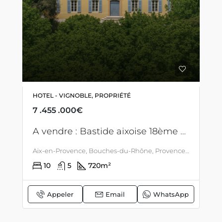
HOTEL - VIGNOBLE, PROPRIÉTÉ
7 .455 .000€
A vendre : Bastide aixoise 18ème – 710 M2 + dépendances – 5HA – 4,5 km Aix centre
Aix-en-Provence, Bouches-du-Rhône, Provence-Alpes-Côte d'Azur, France métropolitaine, France, Aix En Provence, PROVENCE
10
5
720
m²
Appeler
Email
WhatsApp