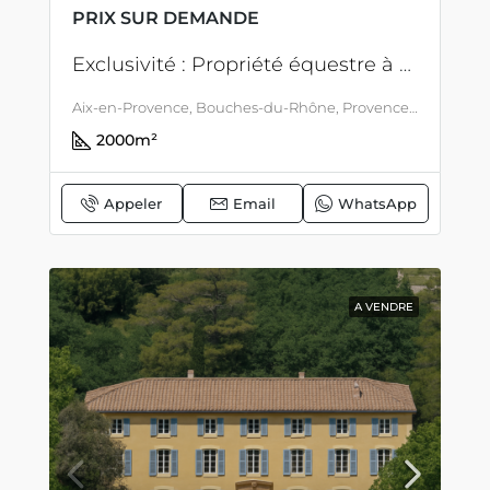
PRIX SUR DEMANDE
Exclusivité : Propriété équestre à Aix en Provence – Peut être combiné avec une bastide 18eme
Aix-en-Provence, Bouches-du-Rhône, Provence-Alpes-Côte d'Azur, France métropolitaine, France, Aix En Provence, PROVENCE
2000
m²
Appeler
Email
WhatsApp
A VENDRE