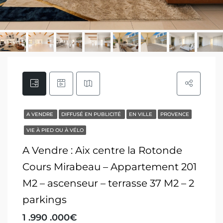
A VENDRE
DIFFUSÉ EN PUBLICITÉ
EN VILLE
PROVENCE
VIE À PIED OU À VÉLO
A Vendre : Aix centre la Rotonde
Cours Mirabeau – Appartement 201
M2 – ascenseur – terrasse 37 M2 – 2
parkings
1 .990 .000€