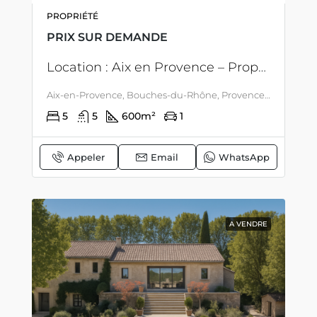
PROPRIÉTÉ
PRIX SUR DEMANDE
Location : Aix en Provence – Propriété contemporaine iconique pour événements, tournages et shootings
Aix-en-Provence, Bouches-du-Rhône, Provence-Alpes-Côte d'Azur, France métropolitaine, France, Aix En Provence, PROVENCE
5
5
600
m²
1
Appeler
Email
WhatsApp
A VENDRE