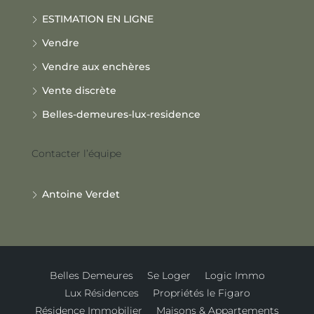
ESTIMATION EN LIGNE
Vendre
Vendre aux enchères
Vente discrète
Belles-demeures-lux-residence
Contacter l’équipe
Antoine Verdet
Belles Demeures
Se Loger
Logic Immo
Lux Résidences
Propriétés le Figaro
Résidence Immobilier
Maisons & Appartements