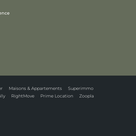
dence
er
Maisons & Appartements
Superimmo
lly
RightMove
Prime Location
Zoopla