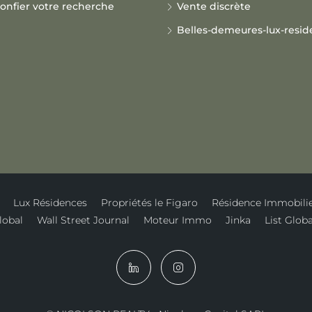
onfier votre recherche
Vente discrète
Belles-demeures-lux-resi
Lux Résidences
Propriétés le Figaro
Résidence Immobili
lobal
Wall Street Journal
Moteur Immo
Jinka
List Globa