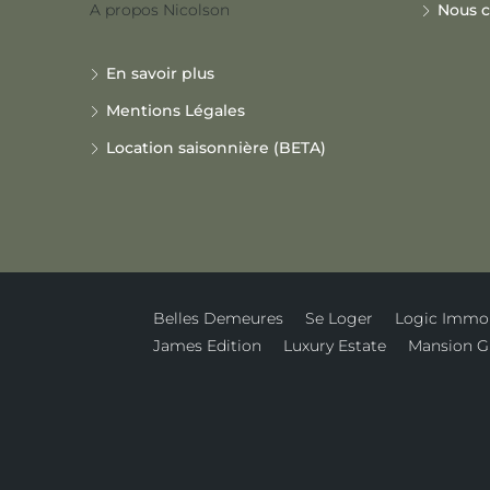
A propos Nicolson
Nous c
En savoir plus
Mentions Légales
Location saisonnière (BETA)
Belles Demeures
Se Loger
Logic Immo
James Edition
Luxury Estate
Mansion G