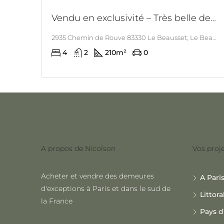
Vendu en exclusivité – Très belle demeure de caractère au Beausset
2935 Chemin de Rouve 83330 Le Beausset, Le Beausset, LITTORAL & CORSE
4
2
210
m²
0
A propos de Nicolson
Vos proje
Acheter et vendre des demeures
A Pari
d'exceptions à Paris et dans le sud de
Littora
la France
Pays d