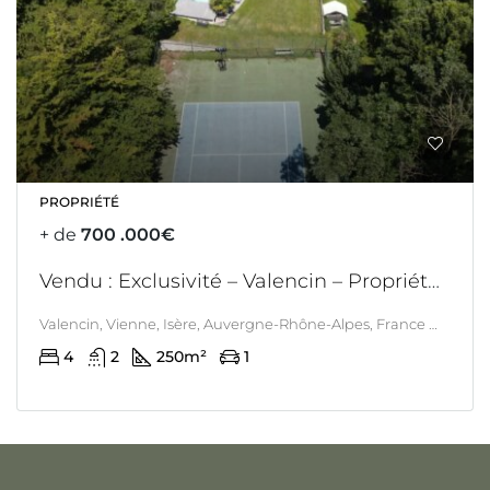
PROPRIÉTÉ
+ de
700 .000€
Vendu : Exclusivité – Valencin – Propriété remarquable avec piscine, spa, tennis
Valencin, Vienne, Isère, Auvergne-Rhône-Alpes, France métropolitaine, 38540, France, Valencin
4
2
250
m²
1