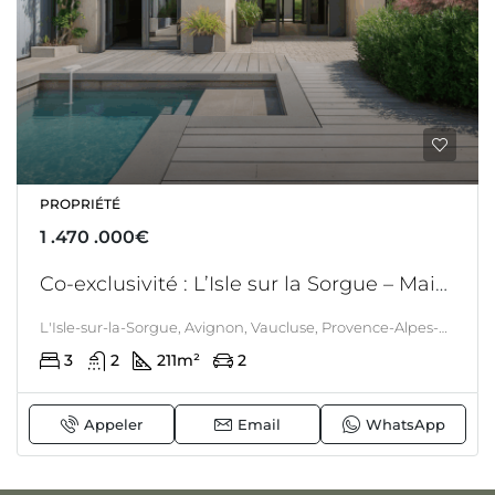
PROPRIÉTÉ
1 .470 .000€
Co-exclusivité : L’Isle sur la Sorgue – Maison au coeur du village avec stationnement pour 2 véhicules et piscine – Maison refaite à neuf
L'Isle-sur-la-Sorgue, Avignon, Vaucluse, Provence-Alpes-Côte d'Azur, France métropolitaine, 84800, France, l'Isle sur la Sorgue, PROVENCE
3
2
211
m²
2
Appeler
Email
WhatsApp