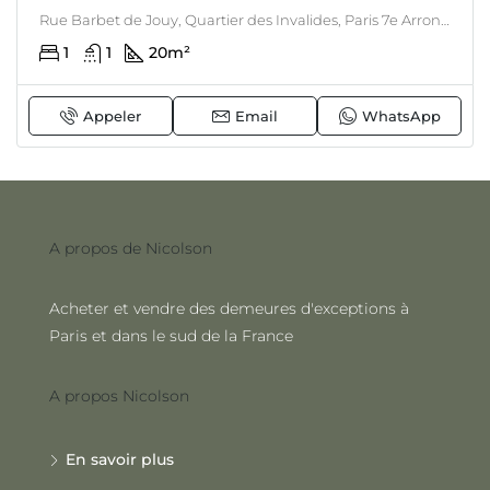
Rue Barbet de Jouy, Quartier des Invalides, Paris 7e Arrondissement, Faubourg Saint-Germain, Paris, France métropolitaine, 75007, France, Paris 7ème
1
1
20
m²
Appeler
Email
WhatsApp
A propos de Nicolson
Acheter et vendre des demeures d'exceptions à
Paris et dans le sud de la France
A propos Nicolson
En savoir plus