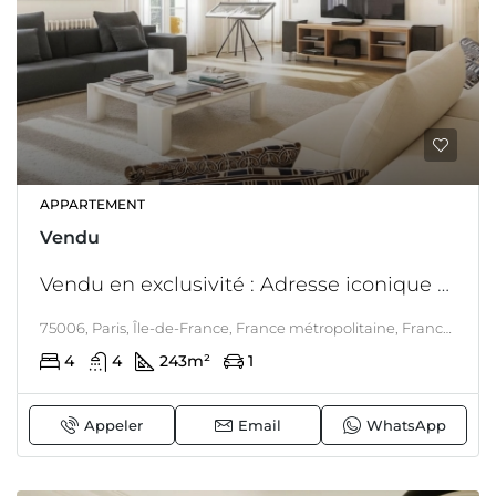
APPARTEMENT
Vendu
Vendu en exclusivité : Adresse iconique pour appartement fantastique de 242 M2 avec vue panoramique sur les jardins du Luxembourg
75006, Paris, Île-de-France, France métropolitaine, France, Paris 6ème, PARIS & ALENTOURS
4
4
243
m²
1
Appeler
Email
WhatsApp