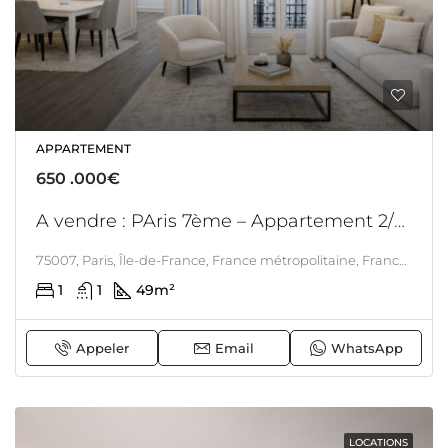
APPARTEMENT
650 .000€
A vendre : PAris 7ème – Appartement 2/3 pièces 49 M2 – Séjour + 1 chambre – Proximité immédiate du Champs de Mars.
75007, Paris, Île-de-France, France métropolitaine, France, Paris 7ème, PARIS & ALENTOURS
1
1
49
m²
Appeler
Email
WhatsApp
LOCATIONS