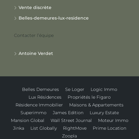
Vente discrète
Belles-demeures-lux-residence
Contacter l’équipe
Antoine Verdet
Belles Demeures
Se Loger
Logic Immo
Lux Résidences
Propriétés le Figaro
Résidence Immobilier
Maisons & Appartements
Superimmo
James Edition
Luxury Estate
Mansion Global
Wall Street Journal
Moteur Immo
Jinka
List Globally
RightMove
Prime Location
Zoopla