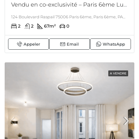
Vendu en co-exclusivité – Paris 6ème Luxembourg – Appartement refait à neuf – étage élevé – 2 chambres
124 Boulevard Raspail 75006 Paris 6ème, Paris 6ème, PARIS & ALENTOURS
2
2
67
m²
0
Appeler
Email
WhatsApp
A VENDRE