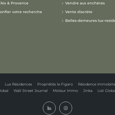
’Aix & Provence
Vendre aux enchères
onfier votre recherche
Vente discrète
Belles-demeures-lux-resi
Lux Résidences
Propriétés le Figaro
Résidence Immobili
lobal
Wall Street Journal
Moteur Immo
Jinka
List Globa