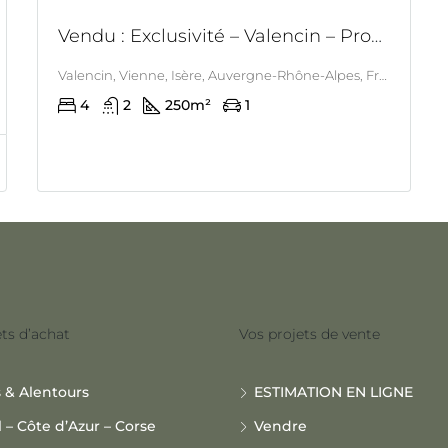
Vendu : Exclusivité – Valencin – Propriété remarquable avec piscine, spa, tennis
Valencin, Vienne, Isère, Auvergne-Rhône-Alpes, France métropolitaine, 38540, France, Valencin
4
2
250
m²
1
ts d’achat
Vos projets de vente
s & Alentours
ESTIMATION EN LIGNE
l – Côte d’Azur – Corse
Vendre