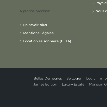
Pays d
A propos Nicolson
Nous c
En savoir plus
Mentions Légales
Location saisonnière (BETA)
Belles Demeures
Se Loger
Logic Immo
James Edition
Luxury Estate
Mansion G