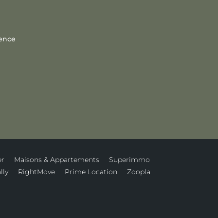
dence
er
Maisons & Appartements
Superimmo
lly
RightMove
Prime Location
Zoopla