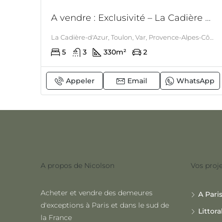
A vendre : Exclusivité – La Cadière d’Azur – Propriété entre mer et collines – Position dominante – Piscine – 5 chambres
La Cadière-d'Azur, Toulon, Var, Provence-Alpes-Côte d'Azur, France métropolitaine, 83740, France, La Cadière-d'azur, LITTORAL & CORSE
5
3
330
m²
2
Appeler
Email
WhatsApp
A propos de Nicolson
Vos proje
Acheter et vendre des demeures
A Pari
d'exceptions à Paris et dans le sud de
Littora
la France