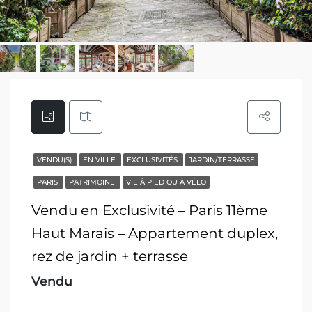
VENDU(S)
EN VILLE
EXCLUSIVITÉS
JARDIN/TERRASSE
PARIS
PATRIMOINE
VIE À PIED OU À VÉLO
Vendu en Exclusivité – Paris 11ème
Haut Marais – Appartement duplex,
rez de jardin + terrasse
Vendu