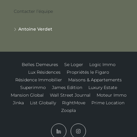
Contacter l’équipe
Antoine Verdet
Belles Demeures
Se Loger
Logic Immo
Lux Résidences
Propriétés le Figaro
Résidence Immobilier
Maisons & Appartements
Superimmo
James Edition
Luxury Estate
Mansion Global
Wall Street Journal
Moteur Immo
Jinka
List Globally
RightMove
Prime Location
Zoopla