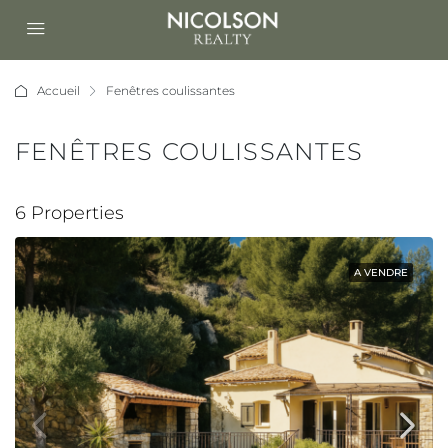
Accueil
Fenêtres coulissantes
FENÊTRES COULISSANTES
6 Properties
A VENDRE