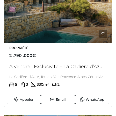
PROPRIÉTÉ
2 .790 .000€
A vendre : Exclusivité – La Cadière d’Azur – Propriété entre mer et collines – Position dominante – Piscine – 5 chambres
La Cadière-d'Azur, Toulon, Var, Provence-Alpes-Côte d'Azur, France métropolitaine, 83740, France, La Cadière-d'azur, LITTORAL & CORSE
5
3
330
m²
2
Appeler
Email
WhatsApp