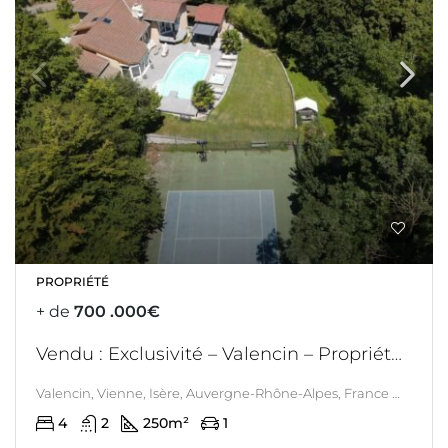
PROPRIÉTÉ
+ de
700 .000€
Vendu : Exclusivité – Valencin – Propriété remarquable avec piscine, spa, tennis
Valencin, Vienne, Isère, Auvergne-Rhône-Alpes, France métropolitaine, 38540, France, Valencin
4
2
250
m²
1