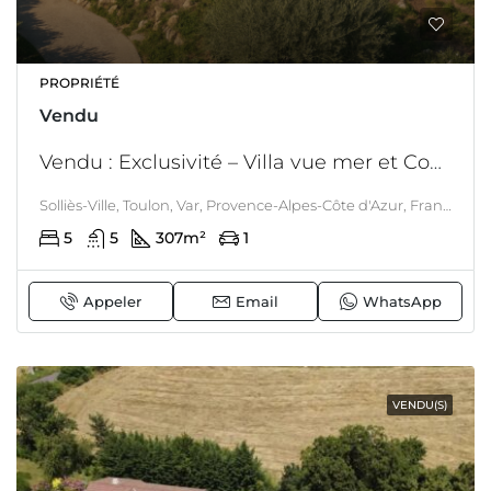
PROPRIÉTÉ
Vendu
Vendu : Exclusivité – Villa vue mer et Coudon aux portes de Toulon
Solliès-Ville, Toulon, Var, Provence-Alpes-Côte d'Azur, France métropolitaine, 83210, France, Solliès-ville, Toulon, LITTORAL & CORSE
5
5
307
m²
1
Appeler
Email
WhatsApp
VENDU(S)