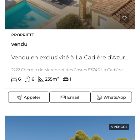
PROPRIÉTÉ
vendu
Vendu en exclusivité à La Cadière d’Azur en position dominante avec Vue mer – villa rénovée avec piscine et maison d’amis
2222 Chemin de Marenc et des Costes 83740 La Cadière-d'Azur, La Cadière-d'azur, LITTORAL & CORSE
6
6
235
m²
1
Appeler
Email
WhatsApp
A VENDRE