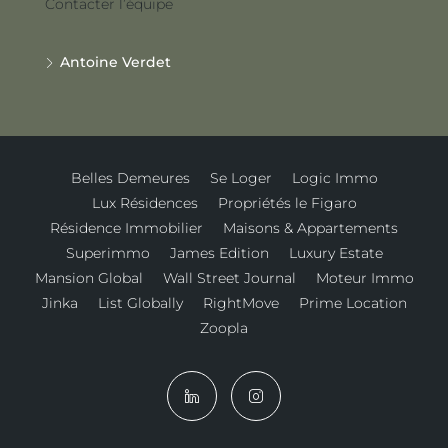
Contacter l’équipe
Antoine Verdet
Belles Demeures
Se Loger
Logic Immo
Lux Résidences
Propriétés le Figaro
Résidence Immobilier
Maisons & Appartements
Superimmo
James Edition
Luxury Estate
Mansion Global
Wall Street Journal
Moteur Immo
Jinka
List Globally
RightMove
Prime Location
Zoopla