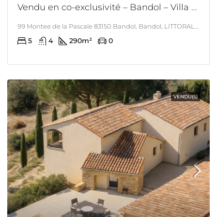
Vendu en co-exclusivité – Bandol – Villa contemporaine avec piscine et vue mer – 5 chambres – grand garage – piscine
99 Montee de la Pascale 83150 Bandol, Bandol, LITTORAL & CORSE
5
4
290
m²
0
VENDU(S)