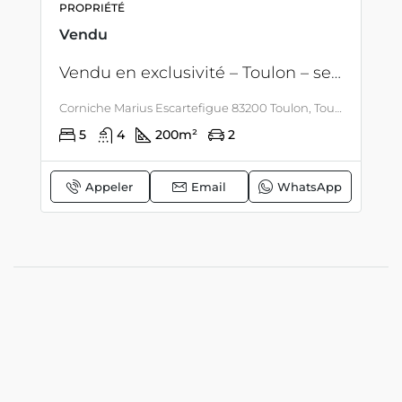
PROPRIÉTÉ
Vendu
Vendu en exclusivité – Toulon – secteur Faron – architecture remarquable – Maison avec piscine et vue panoramique sur la mer et la rade de Toulon
Corniche Marius Escartefigue 83200 Toulon, Toulon, LITTORAL & CORSE
5
4
200
m²
2
Appeler
Email
WhatsApp