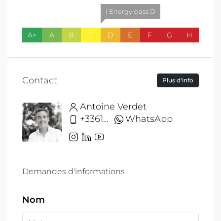
| Energy class D
A+
A
B
C
D
E
F
G
H
Contact
Plus d'info
Antoine Verdet
+33612691215
WhatsApp
Demandes d'informations
Nom