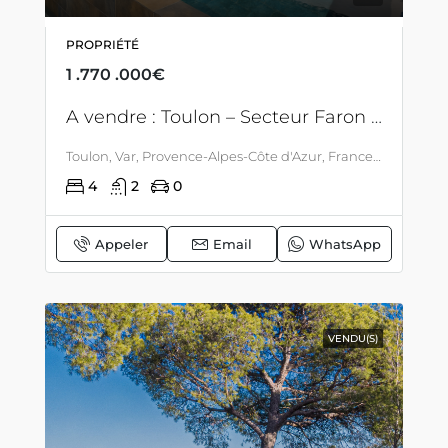
PROPRIÉTÉ
1 .770 .000€
A vendre : Toulon – Secteur Faron – Villa contemporaine avec vue mer et piscine – 4 chambres – Garage
Toulon, Var, Provence-Alpes-Côte d'Azur, France métropolitaine, France, Toulon, LITTORAL & CORSE
4
2
0
Appeler
Email
WhatsApp
VENDU(S)