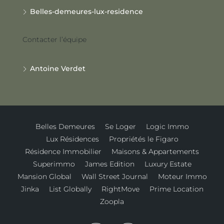
Belles-demeures-lux-residence
Contacter l’équipe
Antoine Verdet
Belles Demeures
Se Loger
Logic Immo
Lux Résidences
Propriétés le Figaro
Résidence Immobilier
Maisons & Appartements
Superimmo
James Edition
Luxury Estate
Mansion Global
Wall Street Journal
Moteur Immo
Jinka
List Globally
RightMove
Prime Location
Zoopla