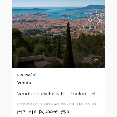
PROPRIÉTÉ
Vendu
Vendu en exclusivité – Toulon – Hauteurs du Faron – Piscine – Villa à rénover, vue mer exceptionnelle
Corniche Louis Valéry Roussel 83200 Toulon, Toulon, LITTORAL & CORSE
7
6
400
m²
0