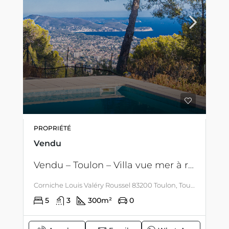
PROPRIÉTÉ
Vendu
Vendu – Toulon – Villa vue mer à rénover
Corniche Louis Valéry Roussel 83200 Toulon, Toulon, LITTORAL & CORSE
5
3
300
m²
0