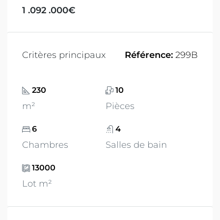
1 .092 .000€
Critères principaux
Référence:
299B
230
10
m²
Pièces
6
4
Chambres
Salles de bain
13000
Lot m²