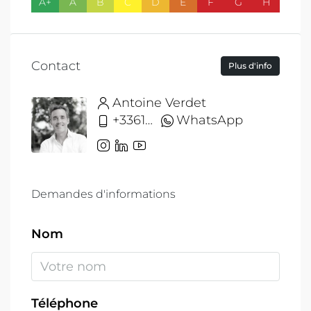
A+
A
B
C
D
E
F
G
H
Contact
Plus d'info
Antoine Verdet
+33612691215
WhatsApp
Demandes d'informations
Nom
Téléphone