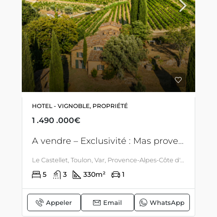
HOTEL - VIGNOBLE, PROPRIÉTÉ
1 .490 .000€
A vendre – Exclusivité : Mas provençal ancien avec piscine, au coeur de terres viticoles ( 2HA en AOC Bandol ) sur la commune du Castellet
Le Castellet, Toulon, Var, Provence-Alpes-Côte d'Azur, France métropolitaine, 83330, France, Le Castellet, LITTORAL & CORSE
5
3
330
m²
1
Appeler
Email
WhatsApp