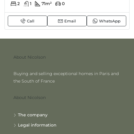
2
1
71
m²
0
Call
Email
WhatsApp
About Nicolson
Buying and selling exceptional homes in Paris and
the South of France
About Nicolson
The company
Legal information