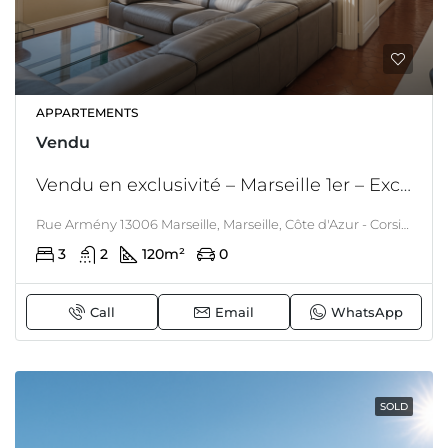
APPARTEMENTS
Vendu
Vendu en exclusivité – Marseille 1er – Exclusivité – Appartement traditionnel marseillais – 3 chambres – Vie à pieds – Prêt à vivre
Rue Armény 13006 Marseille, Marseille, Côte d'Azur - Corsica
3
2
120
m²
0
Call
Email
WhatsApp
SOLD