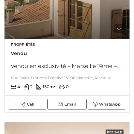
PROPRIÉTÉS
Vendu
Vendu en exclusivité – Marseille 7ème – Maison de 185 M2 avec vue mer – double exposition – jardin – garage
Rue Saint-François D'assise 13006 Marseille, Marseille
4
2
150
m²
0
Call
Email
WhatsApp
FOR SALE