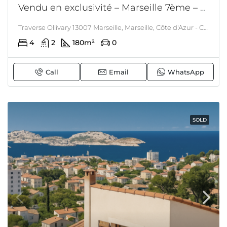
Vendu en exclusivité – Marseille 7ème – Villa avec piscine et vue mer exceptionnelle – Appartement indépendant – Prêt à vivre
Traverse Ollivary 13007 Marseille, Marseille, Côte d'Azur - Corsica
4
2
180
m²
0
Call
Email
WhatsApp
SOLD