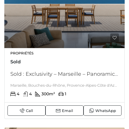
PROPRIÉTÉS
Sold
Sold : Exclusivity – Marseille – Panoramic sea view – Walking distance to beaches
Marseille, Bouches-du-Rhône, Provence-Alpes-Côte d'Azur, mainland France, 13000, France, Marseille, Côte d'Azur - Corsica
4
4
300
m²
1
Call
Email
WhatsApp