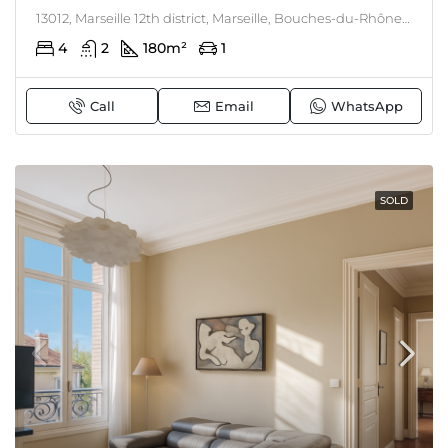
13012, Marseille 12th district, Marseille, Bouches-du-Rhône, Provence-Alpes-Côte d'Azur, mainland France, France, Marseille, Côte d'Azur - Corsica
4
2
180
m²
1
Call
Email
WhatsApp
SOLD