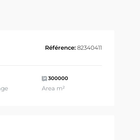
Référence:
82340411
300000
age
Area m²