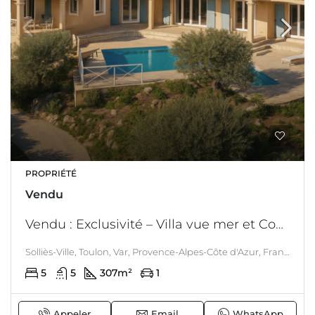
PROPRIÉTÉ
Vendu
Vendu : Exclusivité – Villa vue mer et Coudon aux portes de Toulon
Solliès-Ville, Toulon, Var, Provence-Alpes-Côte d'Azur, France métropolitaine, 83210, France, Solliès-ville, Toulon, LITTORAL & CORSE
5
5
307
m²
1
Appeler
Email
WhatsApp