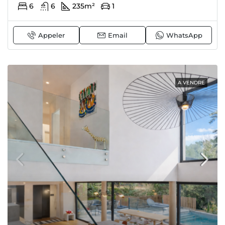
6
6
235
m²
1
Appeler
Email
WhatsApp
A VENDRE