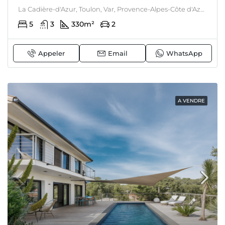
La Cadière-d'Azur, Toulon, Var, Provence-Alpes-Côte d'Azur, France métropolitaine, 83740, France, La Cadière-d'azur, LITTORAL & CORSE
5
3
330
m²
2
Appeler
Email
WhatsApp
A VENDRE