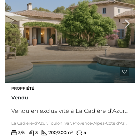
PROPRIÉTÉ
Vendu
Vendu en exclusivité à La Cadière d’Azur une villa remarquable sur un jardin de 5000 M2 avec piscine et à mettre au gout du jour.
La Cadière-d'Azur, Toulon, Var, Provence-Alpes-Côte d'Azur, France métropolitaine, 83740, France, La Cadière-d'azur, LITTORAL & CORSE
3/5
3
200/300
m²
4