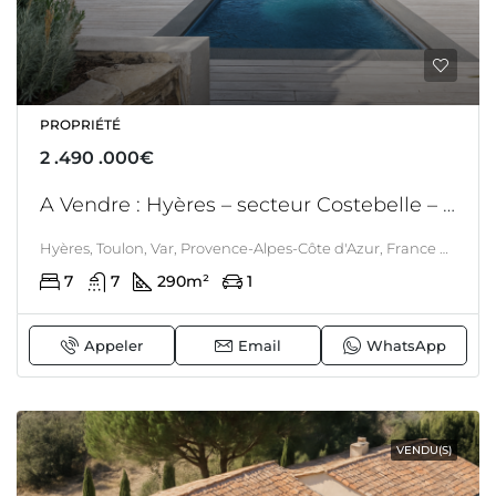
PROPRIÉTÉ
2 .490 .000€
A Vendre : Hyères – secteur Costebelle – proche de la plage de l’Almanarre – Villa contemporaine 6/7 chambres – vue mer – piscine – Garage – Atelier – Stockage
Hyères, Toulon, Var, Provence-Alpes-Côte d'Azur, France métropolitaine, 83400, France, Hyères, LITTORAL & CORSE
7
7
290
m²
1
Appeler
Email
WhatsApp
VENDU(S)