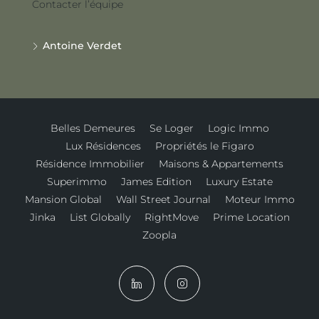
Contacter l’équipe
Antoine Verdet
Belles Demeures
Se Loger
Logic Immo
Lux Résidences
Propriétés le Figaro
Résidence Immobilier
Maisons & Appartements
Superimmo
James Edition
Luxury Estate
Mansion Global
Wall Street Journal
Moteur Immo
Jinka
List Globally
RightMove
Prime Location
Zoopla