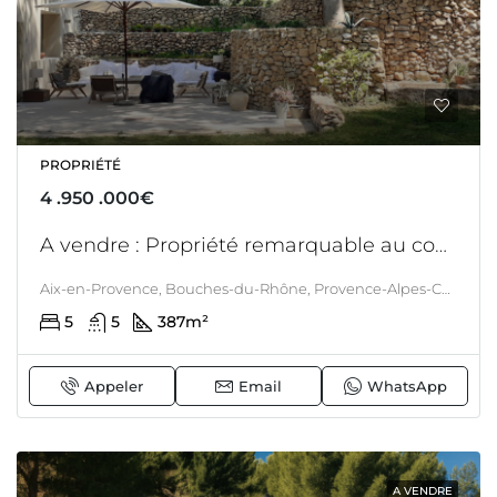
PROPRIÉTÉ
4 .950 .000€
A vendre : Propriété remarquable au coeur d’Aix en Provence, vie à pieds
Aix-en-Provence, Bouches-du-Rhône, Provence-Alpes-Côte d'Azur, France métropolitaine, France, Aix En Provence, PROVENCE
5
5
387
m²
Appeler
Email
WhatsApp
A VENDRE