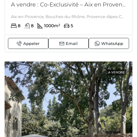
A vendre : Co-Exclusivité – Aix en Provence – Propriété iconique à 4 KM du centre – Prête à vivre – Rénovation exceptionnelle – piscine – dépendances – maison d’invités – Possibilité chevaux
Aix-en-Provence, Bouches-du-Rhône, Provence-Alpes-Côte d'Azur, France métropolitaine, France, Aix En Provence, PROVENCE
8
8
1000
m²
5
Appeler
Email
WhatsApp
A VENDRE