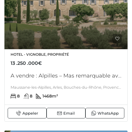
HOTEL - VIGNOBLE, PROPRIÉTÉ
13 .250 .000€
A vendre : Alpilles – Mas remarquable avec commercialité au coeur d’un domaine Oléicole à quelques enjambées de St Remy de Provence
Maussane-les-Alpilles, Arles, Bouches-du-Rhône, Provence-Alpes-Côte d'Azur, France métropolitaine, 13520, France, Alpilles, PROVENCE
8
8
1468
m²
Appeler
Email
WhatsApp