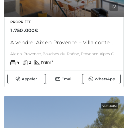
PROPRIÉTÉ
1 .750 .000€
A vendre: Aix en Provence – Villa contemporaine avec piscine, construite en 2021, à St Marc Jaumegarde
Aix-en-Provence, Bouches-du-Rhône, Provence-Alpes-Côte d'Azur, France métropolitaine, France, Aix En Provence, Saint-marc-jaumegarde, PROVENCE
4
2
178
m²
Appeler
Email
WhatsApp
VENDU(S)