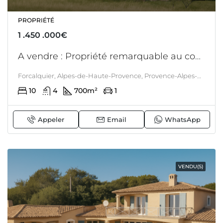
PROPRIÉTÉ
1 .450 .000€
A vendre : Propriété remarquable au coeur du Luberon authentique, proche de Forcalquier – Idéal pour mix habitation et chambres d’hôtes – piscine – 3 logements – possibilité d’achat de parcelles agricoles de 20HA
Forcalquier, Alpes-de-Haute-Provence, Provence-Alpes-Côte d'Azur, France métropolitaine, 04300, France, Luberon, PROVENCE
10
4
700
m²
1
Appeler
Email
WhatsApp
VENDU(S)