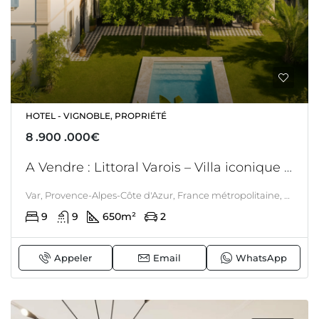
HOTEL - VIGNOBLE, PROPRIÉTÉ
8 .900 .000€
A Vendre : Littoral Varois – Villa iconique – Double destination ( hotel & résidentielle ) – Piscine – Vue mer -Vie à pieds – Prête à vivre
Var, Provence-Alpes-Côte d'Azur, France métropolitaine, France, Littoral Varois, LITTORAL & CORSE
9
9
650
m²
2
Appeler
Email
WhatsApp