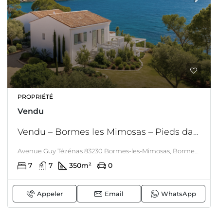
PROPRIÉTÉ
Vendu
Vendu – Bormes les Mimosas – Pieds dans l’eau – Face au fort de Brégançon, propriété iconique les pieds dans l’eau, au milieu des vignes.
Avenue Guy Tézénas 83230 Bormes-les-Mimosas, Bormes-les-mimosas, LITTORAL & CORSE
7
7
350
m²
0
Appeler
Email
WhatsApp