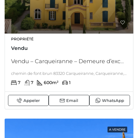
PROPRIÉTÉ
Vendu
Vendu – Carqueiranne – Demeure d’exception Pieds dans l’eau – Architecture Art Déco – Terrain 7000 M2
chemin de font brun 83320 Carqueiranne, Carqueiranne, LITTORAL & CORSE
7
7
600
m²
1
Appeler
Email
WhatsApp
A VENDRE