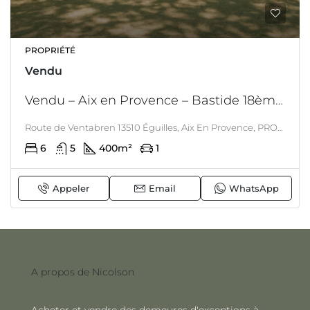
PROPRIÉTÉ
Vendu
Vendu – Aix en Provence – Bastide 18ème – Rénovation à l’authentique – Terrain et grande piscine 25 M
Route de Ventabren 13510 Éguilles, Aix En Provence, PROVENCE
6
5
400
m²
1
Appeler
Email
WhatsApp
A propos de Nicolson