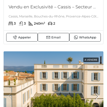
Vendu en Exclusivité – Cassis – Secteur Presqu’ile – Propriété Pieds dans l’eau – Accès privé à la mer – Villa avec possibilité d’agrandissement
Cassis, Marseille, Bouches-du-Rhône, Provence-Alpes-Côte d'Azur, France métropolitaine, 13260, France, Cassis, LITTORAL & CORSE
3
3
240
m²
2
Appeler
Email
WhatsApp
A VENDRE