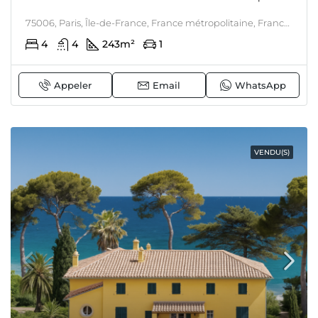
75006, Paris, Île-de-France, France métropolitaine, France, Paris 6ème, PARIS & ALENTOURS
4
4
243
m²
1
Appeler
Email
WhatsApp
VENDU(S)