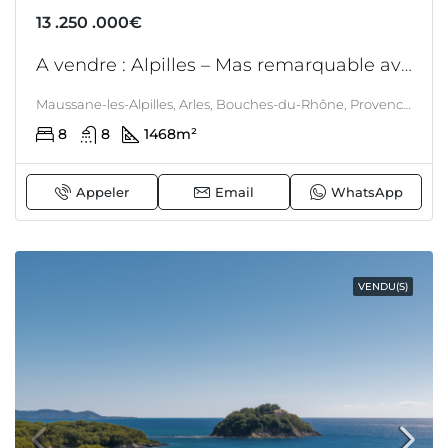
13 .250 .000€
A vendre : Alpilles – Mas remarquable avec commercialité au coeur d’un domaine Oléicole à quelques enjambées de St Remy de Provence
Maussane-les-Alpilles, Arles, Bouches-du-Rhône, Provence-Alpes-Côte d'Azur, France métropolitaine, 13520, France, Alpilles, PROVENCE
8
8
1468
m²
Appeler
Email
WhatsApp
VENDU(S)