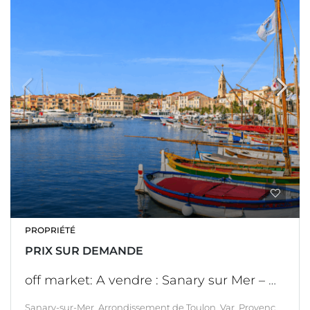
PROPRIÉTÉ
PRIX SUR DEMANDE
off market: A vendre : Sanary sur Mer – Demeure d’exception – Localisation unique – Vie à pieds, port, plage, centre – Prête à vivre
Sanary-sur-Mer, Arrondissement de Toulon, Var, Provence-Alpes-Côte d'Azur, France métropolitaine, 83110, France, Sanary-sur-mer, LITTORAL & CORSE